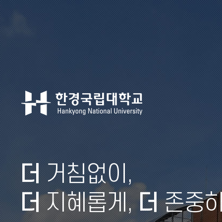
더
거침없이,
더
지혜롭게,
더
존중하