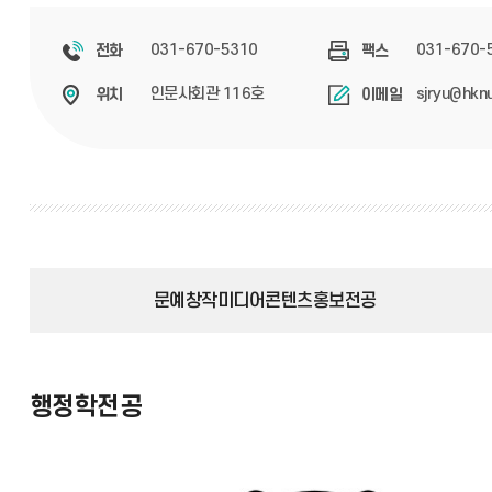
031-670-5310
031-670-
전화
팩스
인문사회관 116호
sjryu@hknu
위치
이메일
문예창작미디어콘텐츠홍보전공
행정학전공