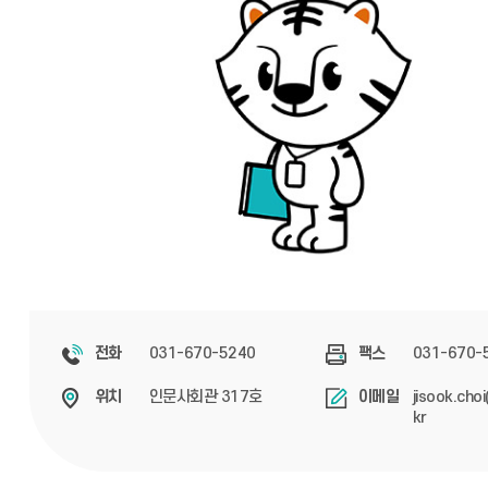
031-670-5240
031-670-
전화
팩스
인문사회관 317호
jisook.cho
위치
이메일
kr