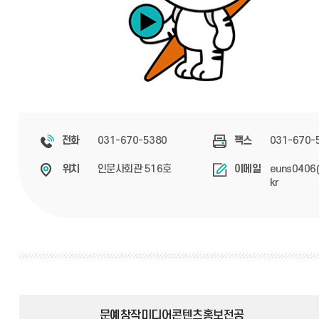
031-670-5380
031-670-
전화
팩스
인문사회관 516호
euns0406@
위치
이메일
kr
문예창작미디어콘텐츠홍보전공