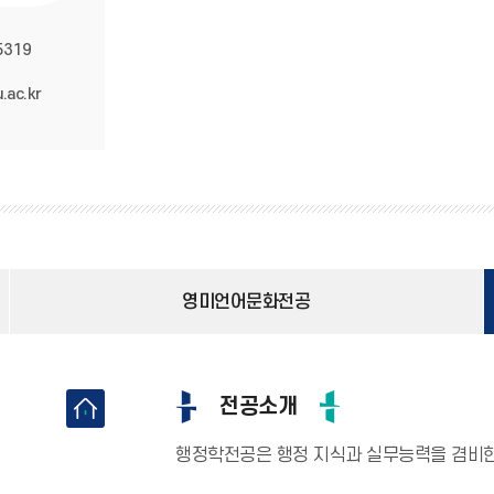
5319
.ac.kr
영미언어문화전공
전공소개
행정학전공은 행정 지식과 실무능력을 겸비한