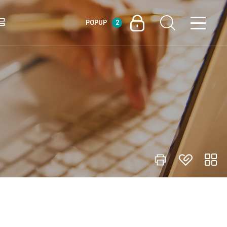
금
POPUP
2