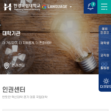
2
LANGUAGE
예비
대학기관
한경인
재학생
교직원
인권센터
졸업생
인권센터