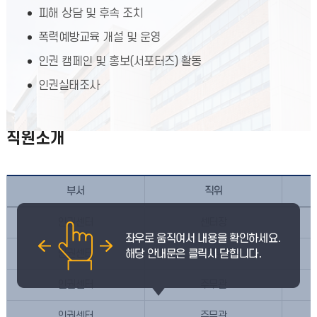
피해 상담 및 후속 조치
폭력예방교육 개설 및 운영
인권 캠페인 및 홍보(서포터즈) 활동
인권실태조사
직원소개
부서
직위
인권센터
센터장
인권센터
팀장
인권센터
주무관
인권센터
주무관