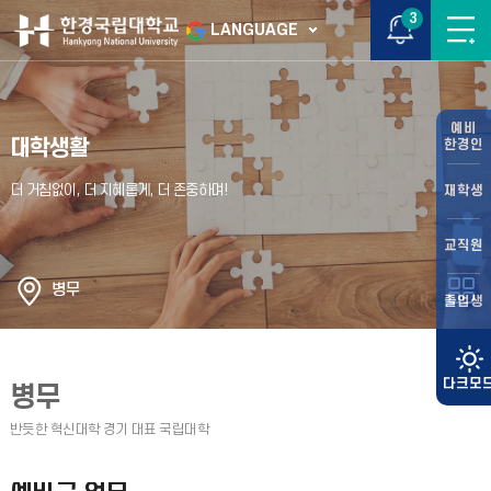
3
LANGUAGE
예비
대학생활
한경인
재학생
교직원
병무
졸업생
병무