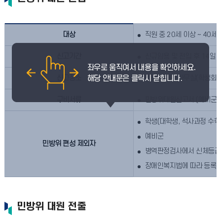
대상
직원 중 20세 이상 ~ 40세
신고기간
신규임용 및 전입 후 14일 
신고장소
예비군대대 사무실(학생회관 
구비서류
민방위대원신고서 (예비군대
학생(대학생, 석사과정 수학
예비군
민방위 편성 제외자
병역판정검사에서 신체등급 
장애인복지법에 따라 등록된
민방위 대원 전출