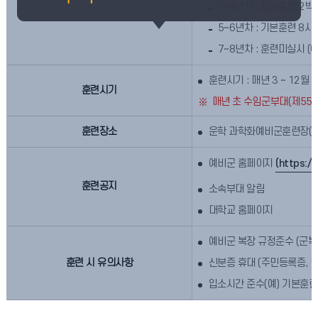
1~4년차 : 동원훈련(2박
5~6년차 : 기본훈련 8시
7~8년차 : 훈련미실시 
훈련시기 : 매년 3 ~ 12월
훈련시기
매년 초 수임군부대(제55
훈련장소
운학 과학화예비군훈련장(경기
예비군 홈페이지
(https:/
훈련공지
소속부대 알림
대학교 홈페이지
예비군 복장 규정준수 (군복, 
훈련 시 유의사항
신분증 휴대 (주민등록증, 면
입소시간 준수(예) 기본훈련