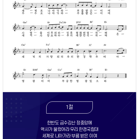
1절
한반도 금수강산 정중앙에
역사가 불렀어라 우리 한경국립대
세계로 나아가라 부름 받은 이여