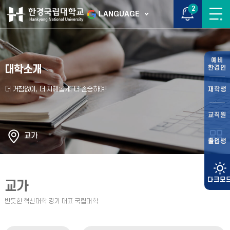
2
LANGUAGE
예비
대학소개
한경인
재학생
교직원
교가
졸업생
교가