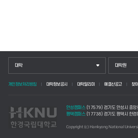
대학
대학원
개인정보처리방침
대학정보공시
대학알리미
예결산공고
찾
안성캠퍼스
(17579) 경기도 안성시 중앙
평택캠퍼스
(17738) 경기도 평택시 한
Copyright (c) Hankyong National Universi