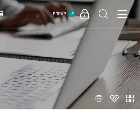
금
POPUP
3