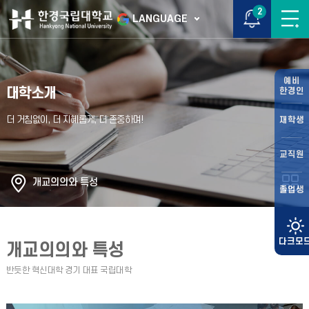
2
LANGUAGE
예비
대학소개
한경인
재학생
교직원
개교의의와 특성
졸업생
개교의의와 특성