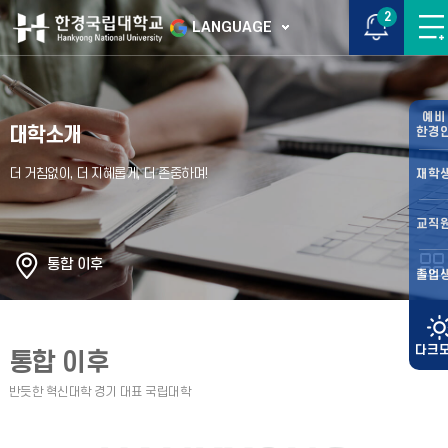
2
LANGUAGE
예비
대학소개
한경
재학
교직
통합 이후
졸업
통합 이후