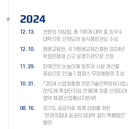
2024
12. 13.
천원의 아침밥, 총 190개 대학 중 최우수
대학으로 선정되어 농식품장관상 수상
12. 10.
평생교육원, 국가평생교육진흥원 2024년
학점은행제 신규 운영기관으로 선정
11. 29.
장애인의 눈높이에 맞추어 시설 개선을
중심으로 전(全 ) 캠퍼스 무장애환경 조성
10. 31.
「2024 산업맞춤형 전문기술인력양성사업」
(반도체 특화단지와 연계)에 최종 선정되어
협약 체결(산업통상자원부)
08. 16.
경기도 공공의료 체계 강화를 위한
“한경국립대 공공의과대학 설치 특별법안”
발의