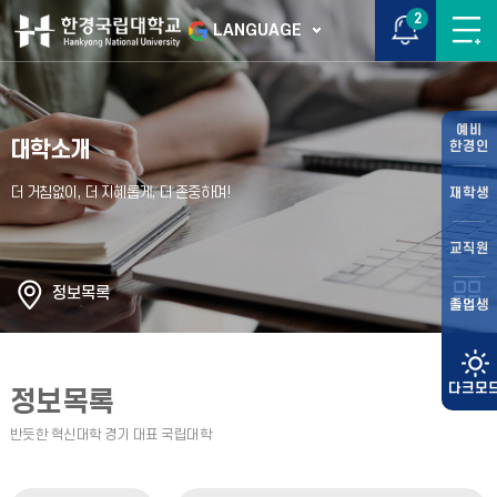
2
LANGUAGE
예비
대학소개
한경인
재학생
교직원
정보목록
졸업생
정보목록