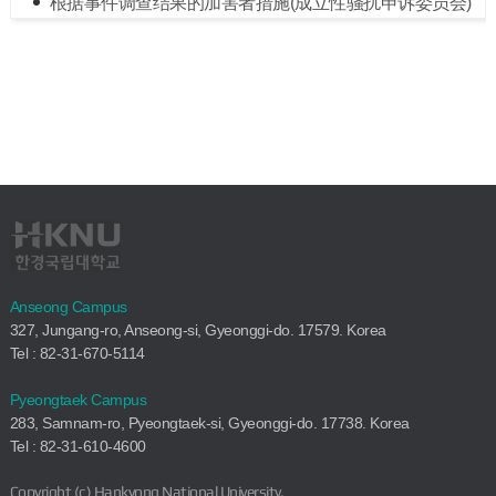
根据事件调查结果的加害者措施(成立性骚扰申诉委员会)
Anseong Campus
327, Jungang-ro, Anseong-si, Gyeonggi-do. 17579. Korea
Tel : 82-31-670-5114
Pyeongtaek Campus
283, Samnam-ro, Pyeongtaek-si, Gyeonggi-do. 17738. Korea
Tel : 82-31-610-4600
Copyright (c) Hankyong National University.