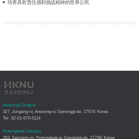
培养具有责任感和挑战精神的世界公民
Anseong Campus
327, Jungang-ro, Anseong-si, Gyeonggi-do. 17579. Korea
Tel : 82-31-670-5114
Pyeongtaek Campus
283, Samnam-ro, Pyeongtaek-si, Gyeonggi-do. 17738. Korea