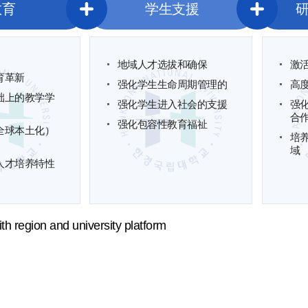
教育
学生支援
地域人才选拔和确保
激
育革新
强化学生生命周期管理的
高
础上的教学学
强化学生进入社会的支援
强
合
强化包容性教育福祉
l(全球本土化）
培
域
人才培养特性
ith region and university platform