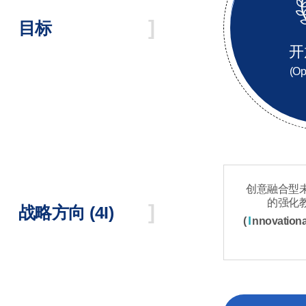
目标
开
(O
创意融合型
的强化
战略方向 (4I)
I
(
nnovationa