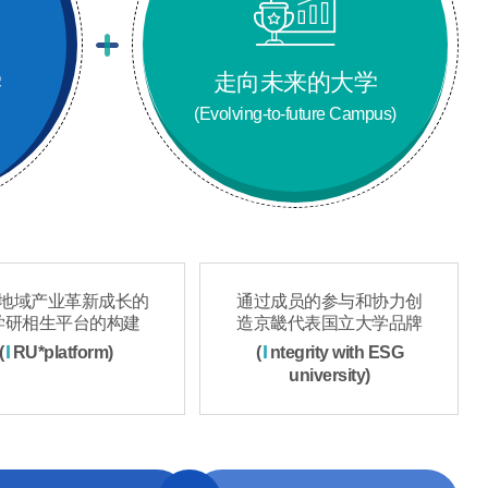
学
走向未来的大学
(Evolving-to-future Campus)
地域产业革新成长的
通过成员的参与和协力创
学研相生平台的构建
造京畿代表国立大学品牌
I
I
(
RU*platform)
(
ntegrity with ESG
university)