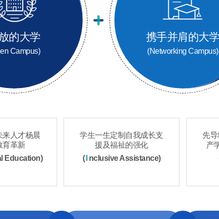
放的大学
携手并肩的大
pen Campus)
(Networking Campus)
未来人才杨晨
学生一生定制自我成长支
先导
教育革新
援及福祉的强化
产
I
l Education)
(
nclusive Assistance)