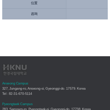
位置
咨询
Anseong Campus
327, Jungang-ro, Anseong-si, Gyeonggi-do. 17579. Korea
Tel : 82-31-670-5114
Pyeongtaek Campus
283, Samnam-ro, Pyeongtaek-si, Gyeonggi-do. 17738. Korea