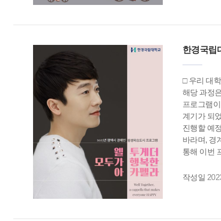
한경국립대
□ 우리 대
해당 과정은
프로그램이다
계기가 되었
진행할 예정
바라며, 경
통해 이번 
작성일
202