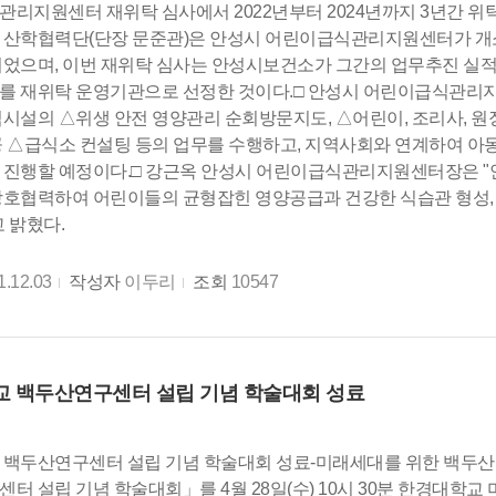
리지원센터 재위탁 심사에서 2022년부터 2024년까지 3년간 위탁
산학협력단(단장 문준관)은 안성시 어린이급식관리지원센터가 개소한
었으며, 이번 재위탁 심사는 안성시보건소가 그간의 업무추진 실적
 재위탁 운영기관으로 선정한 것이다.□ 안성시 어린이급식관리지
시설의 △위생 안전 영양관리 순회방문지도, △어린이, 조리사, 원장
 △급식소 컨설팅 등의 업무를 수행하고, 지역사회와 연계하여 아동
 진행할 예정이다.□ 강근옥 안성시 어린이급식관리지원센터장은 "
호협력하여 어린이들의 균형잡힌 영양공급과 건강한 식습관 형성,
 밝혔다.
1.12.03
작성자
이두리
조회
10547
 백두산연구센터 설립 기념 학술대회 성료
 백두산연구센터 설립 기념 학술대회 성료-미래세대를 위한 백두산
터 설립 기념 학술대회」를 4월 28일(수) 10시 30분 한경대학