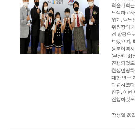
학술대회는
모색하고자 
위기, 백두
위원장의 기
전 방공유도
보탰으며, 
동북아역사재
(부산대 화
진행되었으며
한상언영화연
대한 연구 
마련하였다.
한편, 이번
진행하였으며
작성일
202