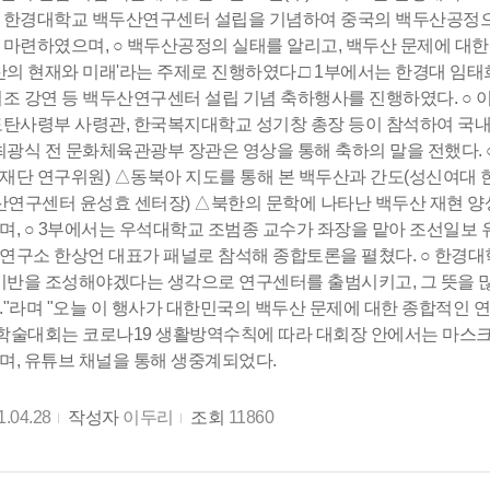
 한경대학교 백두산연구센터 설립을 기념하여 중국의 백두산공정으
마련하였으며, ○ 백두산공정의 실태를 알리고, 백두산 문제에 대
산의 현재와 미래'라는 주제로 진행하였다.□ 1부에서는 한경대 임
조 강연 등 백두산연구센터 설립 기념 축하행사를 진행하였다. ○ 
탄사령부 사령관, 한국복지대학교 성기창 총장 등이 참석하여 국내
최광식 전 문화체육관광부 장관은 영상을 통해 축하의 말을 전했다. 
단 연구위원) △동북아 지도를 통해 본 백두산과 간도(성신여대 
산연구센터 윤성효 센터장) △북한의 문학에 나타난 백두산 재현 양
, ○ 3부에서는 우석대학교 조범종 교수가 좌장을 맡아 조선일보 
구소 한상언 대표가 패널로 참석해 종합토론을 펼쳤다. ○ 한경대
기반을 조성해야겠다는 생각으로 연구센터를 출범시키고, 그 뜻을 
"라며 "오늘 이 행사가 대한민국의 백두산 문제에 대한 종합적인 
 학술대회는 코로나19 생활방역수칙에 따라 대회장 안에서는 마스
, 유튜브 채널을 통해 생중계되었다.
1.04.28
작성자
이두리
조회
11860