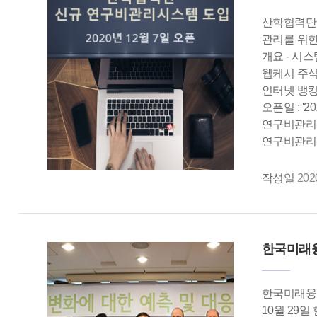
산학협력단
관리를 위한
개요 - 시스
웹케시 주식회
인터넷 뱅킹
오픈일 : '20
연구비관리시스템
연구비관리시스
작성일
202
한국미래융
한국미래융
10월 29