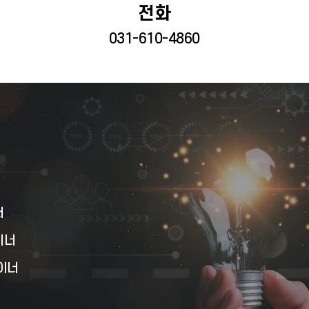
전화
031-610-4860
너
이너
이너