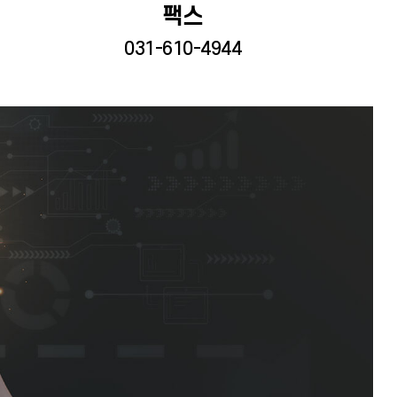
팩스
031-610-4944