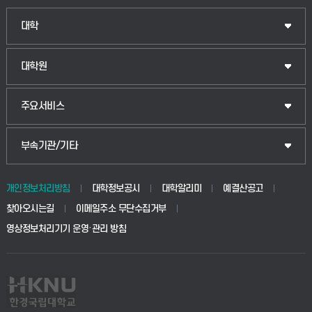
인문융합공공인재학부
대학
법경영학부
일반대학원
대학원
웰니스산업융합학부
산업대학원
입학안내
주요서비스
식물자원조경학부
공공정책대학원
웹메일
중앙도서관
부속기관/기타
동물생명융합학부
경영대학원
학사시스템(학부)
학생생활관(안성)
개인정보처리방침
대학정보공시
대학알리미
예결산공고
생명공학부
찾아오시는길
이메일주소 무단수집거부
교육대학원
학사시스템(전문학사 및 전공심화)
학생생활관(평택)
영상정보처리기기 운영·관리 방침
건설환경공학부
사이버캠퍼스(학부)
발전기금
사회안전시스템공학부
사이버캠퍼스(전문학사 및 전공심화)
산학협력단