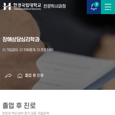
2
전문학사과정
장애상담심리학과
졸업 후 진로
졸업 후 진로