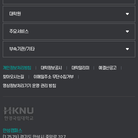
법경영학부
일반대학원
대학원
웰니스산업융합학부
산업대학원
입학안내
주요서비스
식물자원조경학부
공공정책대학원
웹메일
중앙도서관
부속기관/기타
동물생명융합학부
경영대학원
학사시스템(학부)
학생생활관(안성)
개인정보처리방침
대학정보공시
대학알리미
예결산공고
생명공학부
찾아오시는길
이메일주소 무단수집거부
교육대학원
학사시스템(전문학사 및 전공심화)
학생생활관(평택)
영상정보처리기기 운영·관리 방침
건설환경공학부
사이버캠퍼스(학부)
발전기금
사회안전시스템공학부
사이버캠퍼스(전문학사 및 전공심화)
산학협력단
식품생명화학공학부
시설바로처리서비스
취업지원센터
안성캠퍼스
(17579) 경기도 안성시 중앙로 327