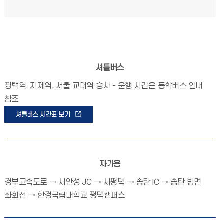
셔틀버스
평택역, 지제역, 서울 교대역 승차 - 운행 시간은 통학버스 안내
참조
셔틀버스 시간표 보기
자가용
경부고속도로 → 서안성 JC → 서평택 → 송탄 IC → 송탄 방면
좌회전 → 한경국립대학교 평택캠퍼스