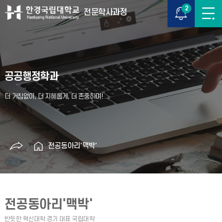
2
전문학사과정
공공행정학과
전공동아리'맥박'
전공동아리'맥박'