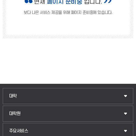
현재
페이지 준비중
입니다.
보다 나은 서비스 제공을 위해 페이지 준비중에 있습니다.
인문융합공공인재학부
대학
법경영학부
일반대학원
대학원
웰니스산업융합학부
산업대학원
입학안내
주요서비스