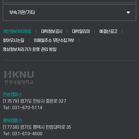
식물자원조경학부
공공정책대학원
웹메일
중앙도서관
부속기관/기타
동물생명융합학부
경영대학원
학사시스템(학부)
학생생활관(안성)
개인정보처리방침
대학정보공시
대학알리미
예결산공고
생명공학부
찾아오시는길
이메일주소 무단수집거부
교육대학원
학사시스템(전문학사 및 전공심화)
학생생활관(평택)
영상정보처리기기 운영·관리 방침
건설환경공학부
사이버캠퍼스(학부)
발전기금
사회안전시스템공학부
사이버캠퍼스(전문학사 및 전공심화)
산학협력단
식품생명화학공학부
시설바로처리서비스
취업지원센터
안성캠퍼스
(17579) 경기도 안성시 중앙로 327
컴퓨터응용수학부
연구실안전관리시스템
Tel : 031-670-5114
창업지원센터
ICT로봇기계공학부
평택캠퍼스
산학연구관리시스템
현장실습지원센터
(17738) 경기도 평택시 한경대학로 35
Tel : 031-610-4600
전자전기공학부