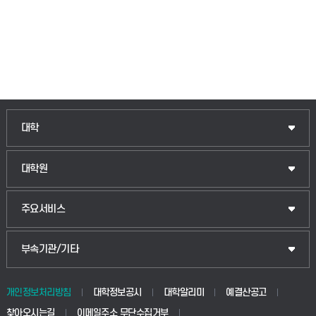
인문융합공공인재학부
대학
법경영학부
일반대학원
대학원
웰니스산업융합학부
산업대학원
입학안내
주요서비스
식물자원조경학부
공공정책대학원
웹메일
중앙도서관
부속기관/기타
동물생명융합학부
경영대학원
학사시스템(학부)
학생생활관(안성)
개인정보처리방침
대학정보공시
대학알리미
예결산공고
생명공학부
찾아오시는길
이메일주소 무단수집거부
교육대학원