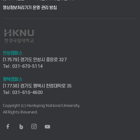
학사시스템(전문학사 및 전공심화)
학생생활관(평택)
영상정보처리기기 운영·관리 방침
건설환경공학부
사이버캠퍼스(학부)
발전기금
사회안전시스템공학부
사이버캠퍼스(전문학사 및 전공심화)
산학협력단
식품생명화학공학부
시설바로처리서비스
취업지원센터
안성캠퍼스
(17579) 경기도 안성시 중앙로 327
컴퓨터응용수학부
연구실안전관리시스템
Tel : 031-670-5114
창업지원센터
ICT로봇기계공학부
평택캠퍼스
산학연구관리시스템
현장실습지원센터
(17738) 경기도 평택시 한경대학로 35
Tel : 031-610-4600
전자전기공학부
찾아오시는길(안성)
평생교육원
Copyright (c) Hankyong National University.
디자인건축융합학부
All Rights Reserved.
찾아오시는길(평택)
정보전산원
AI융합학부
통학버스안내(안성)
UD메이커스페이스