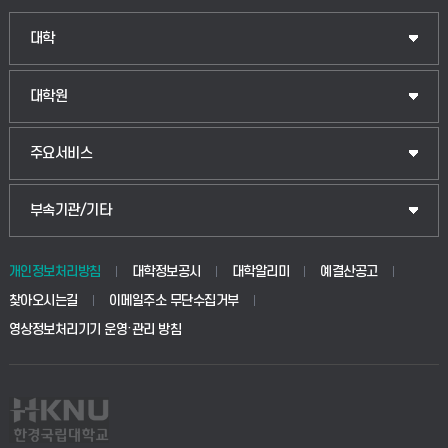
인문융합공공인재학부
대학
법경영학부
일반대학원
대학원
웰니스산업융합학부
산업대학원
입학안내
주요서비스
식물자원조경학부
공공정책대학원
웹메일
중앙도서관
부속기관/기타
동물생명융합학부
경영대학원
학사시스템(학부)
학생생활관(안성)
개인정보처리방침
대학정보공시
대학알리미
예결산공고
생명공학부
찾아오시는길
이메일주소 무단수집거부
교육대학원
학사시스템(전문학사 및 전공심화)
학생생활관(평택)
영상정보처리기기 운영·관리 방침
건설환경공학부
사이버캠퍼스(학부)
발전기금
사회안전시스템공학부
사이버캠퍼스(전문학사 및 전공심화)
산학협력단