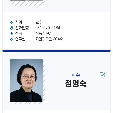
교수
직위
031-670-5184
전화번호
식품학전공
전공
자연과학관 304호
연구실
교수
정명숙