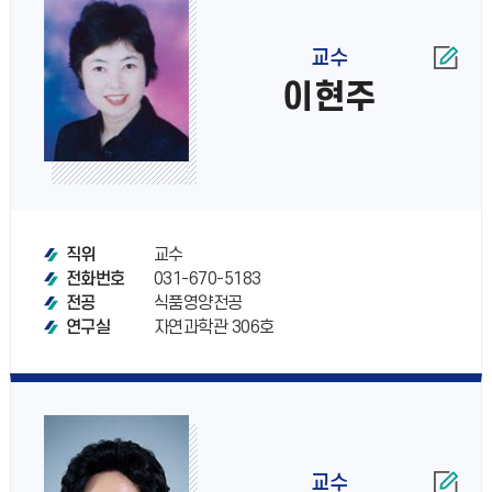
교수
이현주
교수
직위
031-670-5183
전화번호
식품영양전공
전공
자연과학관 306호
연구실
교수