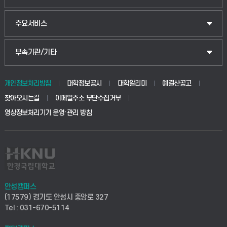
웰니스산업융합학부
산업대학원
입학안내
주요서비스
식물자원조경학부
공공정책대학원
웹메일
중앙도서관
부속기관/기타
동물생명융합학부
경영대학원
학사시스템(학부)
학생생활관(안성)
개인정보처리방침
대학정보공시
대학알리미
예결산공고
생명공학부
찾아오시는길
이메일주소 무단수집거부
교육대학원
학사시스템(전문학사 및 전공심화)
학생생활관(평택)
영상정보처리기기 운영·관리 방침
건설환경공학부
사이버캠퍼스(학부)
발전기금
사회안전시스템공학부
사이버캠퍼스(전문학사 및 전공심화)
산학협력단
식품생명화학공학부
시설바로처리서비스
취업지원센터
안성캠퍼스
(17579) 경기도 안성시 중앙로 327
컴퓨터응용수학부
연구실안전관리시스템
Tel : 031-670-5114
창업지원센터