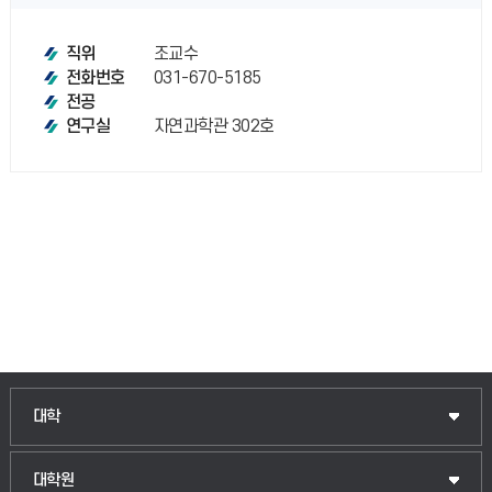
조교수
직위
031-670-5185
전화번호
전공
자연과학관 302호
연구실
인문융합공공인재학부
대학
법경영학부
일반대학원
대학원