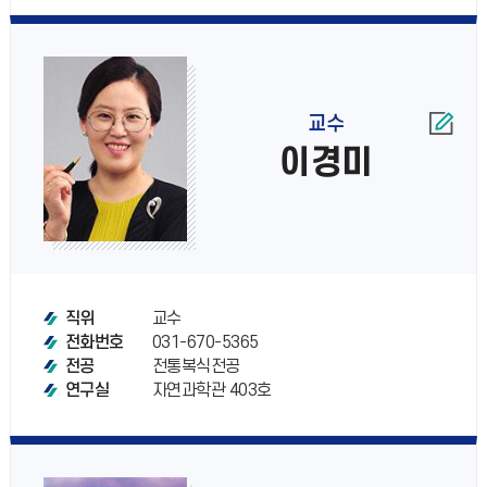
교수
이경미
교수
직위
031-670-5365
전화번호
전통복식전공
전공
자연과학관 403호
연구실