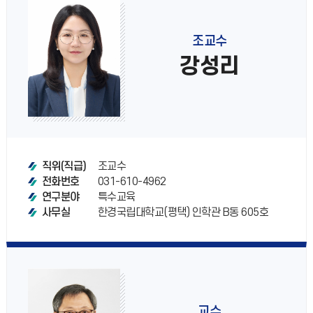
조교수
강성리
조교수
직위(직급)
031-610-4962
전화번호
특수교육
연구분야
한경국립대학교(평택) 인학관 B동 605호
사무실
교수