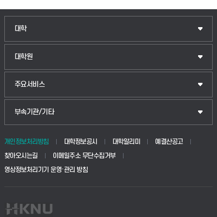
인문융합공공인재학부
대학
법경영학부
일반대학원
대학원
웰니스산업융합학부
산업대학원
입학안내
주요서비스
식물자원조경학부
공공정책대학원
웹메일
중앙도서관
부속기관/기타
동물생명융합학부
경영대학원
학사시스템(학부)
학생생활관(안성)
개인정보처리방침
대학정보공시
대학알리미
예결산공고
생명공학부
찾아오시는길
이메일주소 무단수집거부
교육대학원
학사시스템(전문학사 및 전공심화)
학생생활관(평택)
영상정보처리기기 운영·관리 방침
건설환경공학부
사이버캠퍼스(학부)
발전기금
사회안전시스템공학부
사이버캠퍼스(전문학사 및 전공심화)
산학협력단