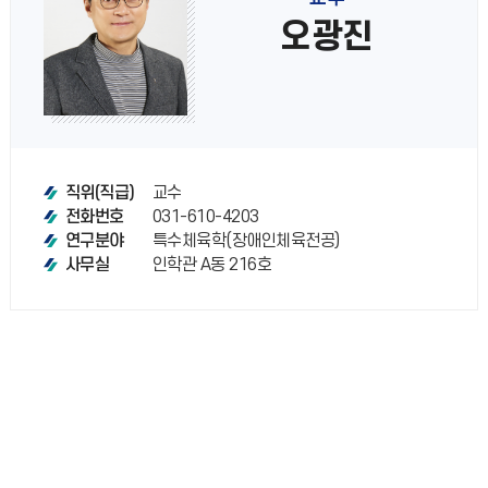
오광진
교수
직위(직급)
031-610-4203
전화번호
특수체육학(장애인체육전공)
연구분야
인학관 A동 216호
사무실