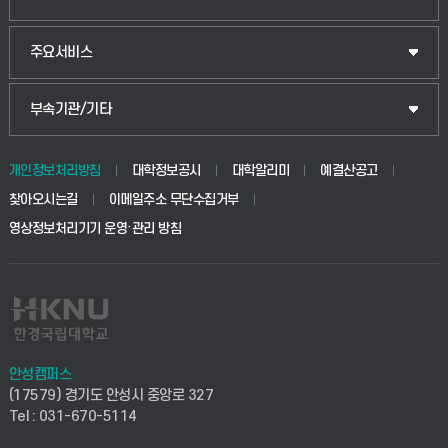
웰니스산업융합학부
산업대학원
입학안내
주요서비스
식물자원조경학부
공공정책대학원
웹메일
중앙도서관
부속기관/기타
동물생명융합학부
경영대학원
학사시스템(학부)
학생생활관(안성)
개인정보처리방침
대학정보공시
대학알리미
예결산공고
생명공학부
찾아오시는길
이메일주소 무단수집거부
교육대학원
학사시스템(전문학사 및 전공심화)
학생생활관(평택)
영상정보처리기기 운영·관리 방침
건설환경공학부
사이버캠퍼스(학부)
발전기금
사회안전시스템공학부
사이버캠퍼스(전문학사 및 전공심화)
산학협력단
식품생명화학공학부
시설바로처리서비스
취업지원센터
안성캠퍼스
(17579) 경기도 안성시 중앙로 327
컴퓨터응용수학부
연구실안전관리시스템
Tel : 031-670-5114
창업지원센터