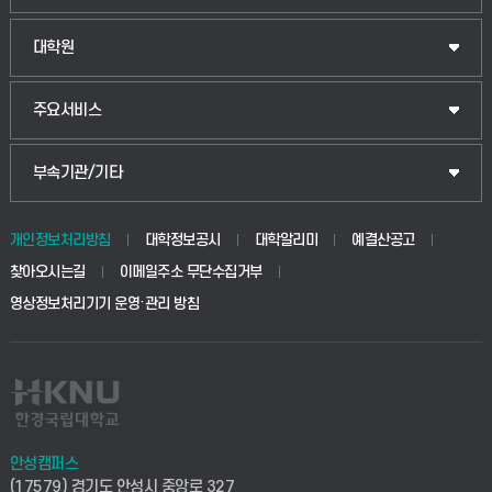
법경영학부
일반대학원
대학원
웰니스산업융합학부
산업대학원
입학안내
주요서비스
식물자원조경학부
공공정책대학원
웹메일
중앙도서관
부속기관/기타
동물생명융합학부
경영대학원
학사시스템(학부)
학생생활관(안성)
개인정보처리방침
대학정보공시
대학알리미
예결산공고
생명공학부
찾아오시는길
이메일주소 무단수집거부
교육대학원
학사시스템(전문학사 및 전공심화)
학생생활관(평택)
영상정보처리기기 운영·관리 방침
건설환경공학부
사이버캠퍼스(학부)
발전기금
사회안전시스템공학부
사이버캠퍼스(전문학사 및 전공심화)
산학협력단
식품생명화학공학부
시설바로처리서비스
취업지원센터
안성캠퍼스
(17579) 경기도 안성시 중앙로 327