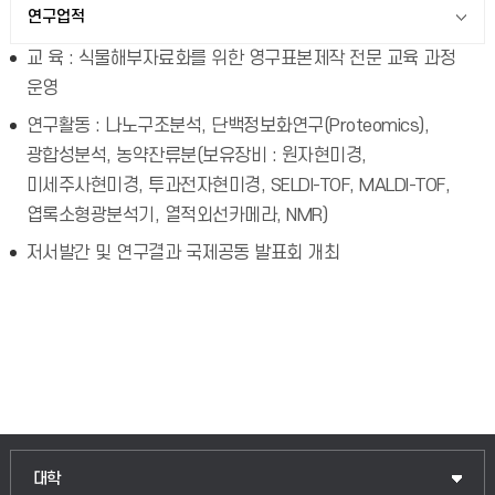
연구업적
교 육 : 식물해부자료화를 위한 영구표본제작 전문 교육 과정
운영
연구활동 : 나노구조분석, 단백정보화연구(Proteomics),
광합성분석, 농약잔류분(보유장비 : 원자현미경,
미세주사현미경, 투과전자현미경, SELDI-TOF, MALDI-TOF,
엽록소형광분석기, 열적외선카메라, NMR)
저서발간 및 연구결과 국제공동 발표회 개최
인문융합공공인재학부
대학