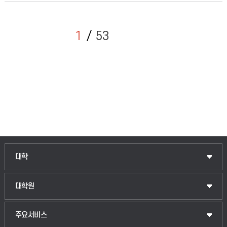
1
53
인문융합공공인재학부
대학
법경영학부
일반대학원
대학원
웰니스산업융합학부
산업대학원
입학안내
주요서비스