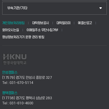
식물자원조경학부
공공정책대학원
웹메일
중앙도서관
부속기관/기타
동물생명융합학부
경영대학원
학사시스템(학부)
학생생활관(안성)
개인정보처리방침
대학정보공시
대학알리미
예결산공고
생명공학부
찾아오시는길
이메일주소 무단수집거부
교육대학원
학사시스템(전문학사 및 전공심화)
학생생활관(평택)
영상정보처리기기 운영·관리 방침
건설환경공학부
사이버캠퍼스(학부)
발전기금
사회안전시스템공학부
사이버캠퍼스(전문학사 및 전공심화)
산학협력단
식품생명화학공학부
시설바로처리서비스
취업지원센터
안성캠퍼스
(17579) 경기도 안성시 중앙로 327
컴퓨터응용수학부
연구실안전관리시스템
Tel : 031-670-5114
창업지원센터
ICT로봇기계공학부
평택캠퍼스
산학연구관리시스템
현장실습지원센터
(17738) 경기도 평택시 삼남로 283
Tel : 031-610-4600
전자전기공학부
찾아오시는길(안성)