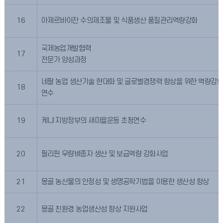
16
아제르바이잔 수의제조물 및 식품생산 품질관리역량강화
국제농업개발협력
17
전문가 양성과정
네팔 농업 생산기술 현대화 및 글로벌경쟁력 향상을 위한 역량강화
18
연수
19
케냐 지방정부의 새마을운동 초청연수
20
필리핀 우량벼종자 생산 및 보급역량 강화사업
21
몽골 농산물의 안정성 및 생명공학기법을 이용한 생산성 향상
22
몽골 친환경 농업생산성 향상 지원사업