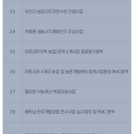
23
우간다 농업지도자연수원 건립사업
24
카메룬 벼농사기계화단지 조성사업
25
아프리카지역 농업/관개 2개사업 종료평가용역
26
아프리카 4개국 농업 및 농촌개발분야 협력사업형성 PMC용역
27
필리핀 낙농축산 역량강화사업
28
베트남 한국개발경험 전수사업 실시협의 및 PMC 용역