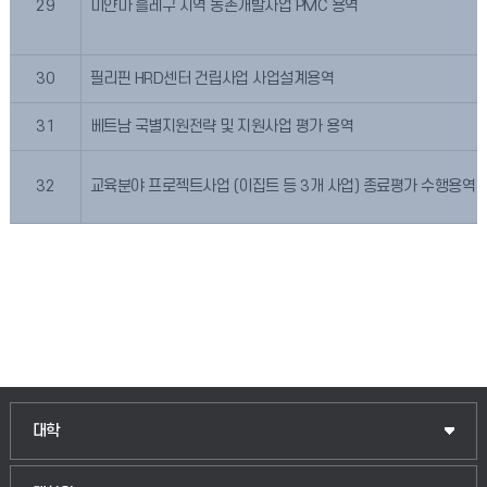
29
미얀마 흘레구 지역 농촌개발사업 PMC 용역
30
필리핀 HRD센터 건립사업 사업설계용역
31
베트남 국별지원전략 및 지원사업 평가 용역
32
교육분야 프로젝트사업 (이집트 등 3개 사업) 종료평가 수행용역
인문융합공공인재학부
대학
법경영학부