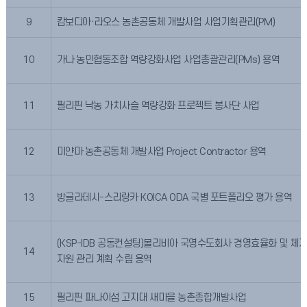
9
캄보디아·라오스 농촌공동체 개발사업 사업기획관리(PM)
10
가나 농민협동조합 역량강화사업 사업총괄관리(PMs) 용역
11
필리핀 낙농 가치사슬 역량강화 프로젝트 봉사단 사업
12
미얀마 농촌공동체 개발사업 Project Contractor 용역
13
방글라데시-스리랑카 KOICA ODA 국별 포트폴리오 평가 용역
(KSP-IDB 공동컨설팅)볼리비아 국영수도회사 경영효율화 및 체계
14
자원 관리 계획 수립 용역
15
필리핀 파나이섬 고지대 새마을 농촌종합개발사업