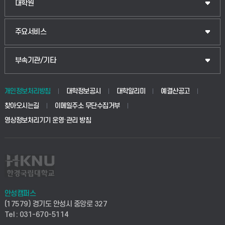
일반대학원
대학원
웰니스산업융합학부
산업대학원
입학안내
주요서비스
식물자원조경학부
공공정책대학원
웹메일
중앙도서관
부속기관/기타
동물생명융합학부
경영대학원
학사시스템(학부)
학생생활관(안성)
개인정보처리방침
대학정보공시
대학알리미
예결산공고
생명공학부
찾아오시는길
이메일주소 무단수집거부
교육대학원
학사시스템(전문학사 및 전공심화)
학생생활관(평택)
영상정보처리기기 운영·관리 방침
건설환경공학부
사이버캠퍼스(학부)
발전기금
사회안전시스템공학부
사이버캠퍼스(전문학사 및 전공심화)
산학협력단
식품생명화학공학부
시설바로처리서비스
취업지원센터
안성캠퍼스
(17579) 경기도 안성시 중앙로 327
컴퓨터응용수학부
연구실안전관리시스템
Tel : 031-670-5114
창업지원센터