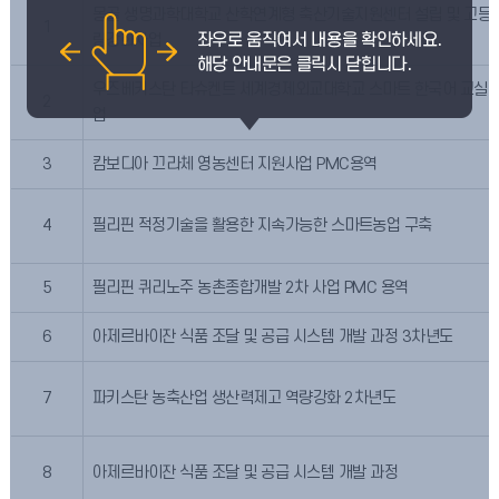
몽골 생명과학대학교 산학연계형 축산기술지원센터 설립 및 고등
1
량강화사업
우즈베키스탄 타슈켄트 세계경제외교대학교 스마트 한국어 교실 
2
업
3
캄보디아 끄라체 영농센터 지원사업 PMC용역
4
필리핀 적정기술을 활용한 지속가능한 스마트농업 구축
5
필리핀 퀴리노주 농촌종합개발 2차 사업 PMC 용역
6
아제르바이잔 식품 조달 및 공급 시스템 개발 과정 3차년도
7
파키스탄 농축산업 생산력제고 역량강화 2차년도
8
아제르바이잔 식품 조달 및 공급 시스템 개발 과정