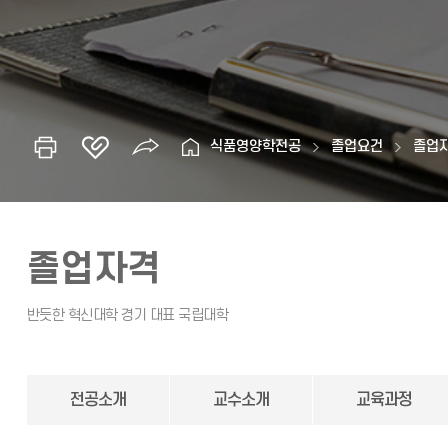
식품영양학전공
졸업요건
졸업
졸업자격
전공소개
교수소개
교육과정