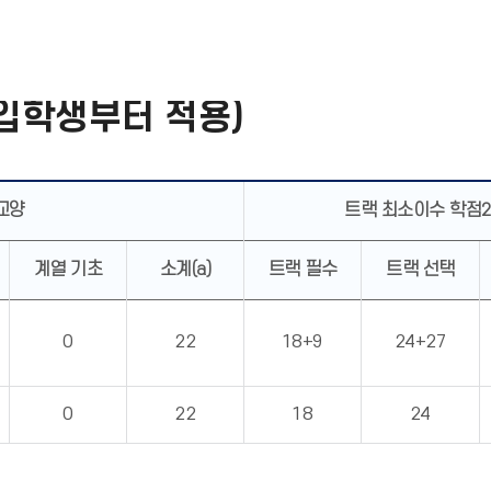
입학생부터 적용)
교양
트랙 최소이수 학점2
계열 기초
소계(a)
트랙 필수
트랙 선택
0
22
18+9
24+27
0
22
18
24