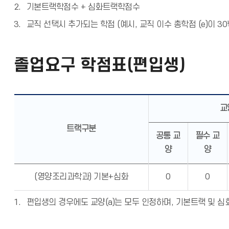
기본트랙학점수 + 심화트랙학점수
교직 선택시 추가되는 학점 (예시, 교직 이수 총학점 (e)이 30학
졸업요구 학점표(편입생)
교
트랙구분
공통 교
필수 교
양
양
(영양조리과학과) 기본+심화
0
0
편입생의 경우에도 교양(a)는 모두 인정하며, 기본트랙 및