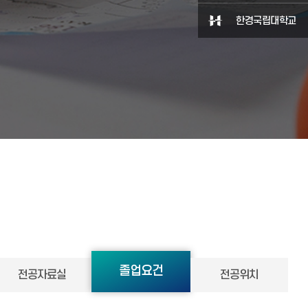
한경국립대학교
졸업요건
전공자료실
전공위치