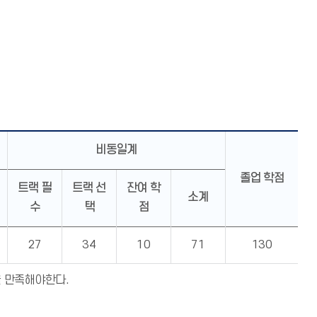
비동일계
졸업 학점
트랙 필
트랙 선
잔여 학
소계
수
택
점
27
34
10
71
130
 만족해야한다.