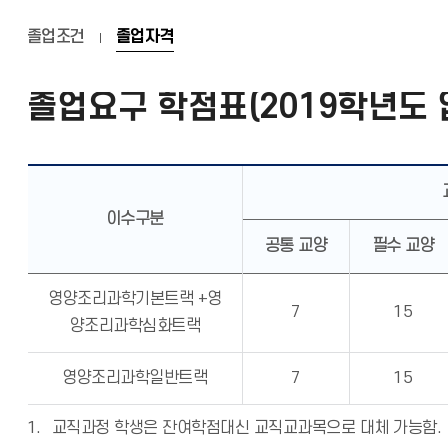
졸업조건
졸업자격
졸업요구 학점표(2019학년도 
이수구분
공통 교양
필수 교양
영양조리과학기본트랙 +영
7
15
양조리과학심화트랙
영양조리과학일반트랙
7
15
교직과정 학생은 잔여학점대신 교직교과목으로 대체 가능함.