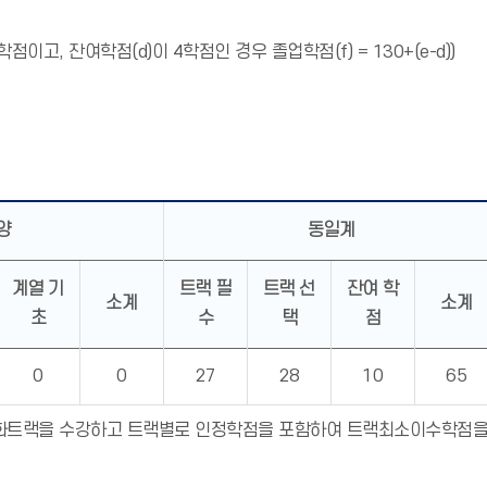
점이고, 잔여학점(d)이 4학점인 경우 졸업학점(f) = 130+(e-d))
양
동일계
계열 기
트랙 필
트랙 선
잔여 학
소계
소계
초
수
택
점
0
0
27
28
10
65
 심화트랙을 수강하고 트랙별로 인정학점을 포함하여 트랙최소이수학점을