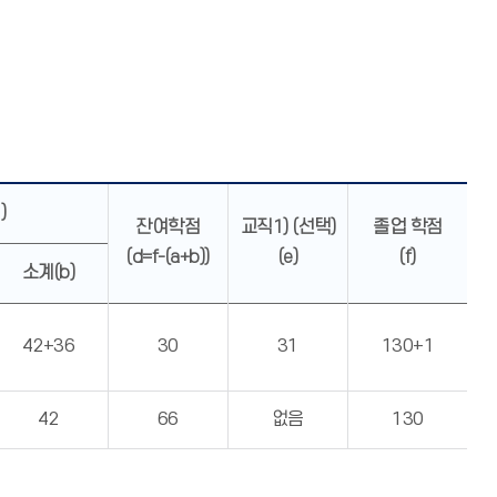
)
잔여학점
교직1) (선택)
졸업 학점
(d=f-(a+b))
(e)
(f)
소계(b)
42+36
30
31
130+1
42
66
없음
130