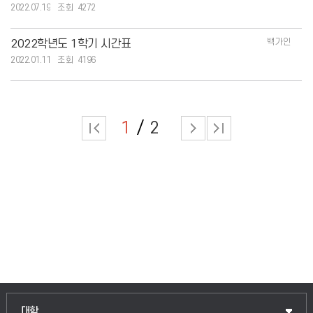
2022.07.19
4272
백가인
2022학년도 1학기 시간표
2022.01.11
4196
1
2
인문융합공공인재학부
대학