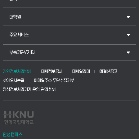
법경영학부
일반대학원
대학원
웰니스산업융합학부
산업대학원
입학안내
주요서비스
식물자원조경학부
공공정책대학원
웹메일
중앙도서관
부속기관/기타
동물생명융합학부
경영대학원
학사시스템(학부)
학생생활관(안성)
개인정보처리방침
대학정보공시
대학알리미
예결산공고
생명공학부
찾아오시는길
이메일주소 무단수집거부
교육대학원
학사시스템(전문학사 및 전공심화)
학생생활관(평택)
영상정보처리기기 운영·관리 방침
건설환경공학부
사이버캠퍼스(학부)
발전기금
사회안전시스템공학부
사이버캠퍼스(전문학사 및 전공심화)
산학협력단
식품생명화학공학부
시설바로처리서비스
취업지원센터
안성캠퍼스