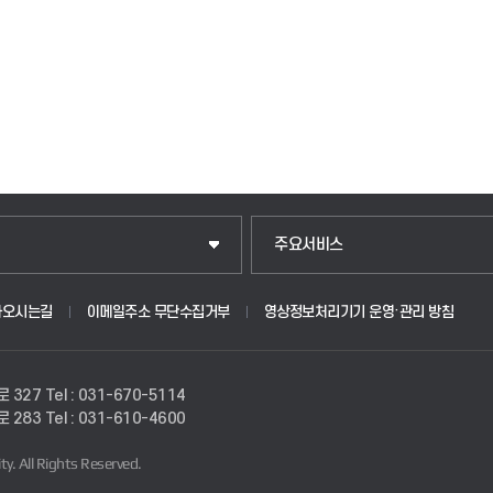
입학안내
주요서비스
웹메일
아오시는길
이메일주소 무단수집거부
영상정보처리기기 운영·관리 방침
원
학사시스템(학부)
로 327
Tel : 031-670-5114
학사시스템(전문학사 및 전공심화)
로 283
Tel : 031-610-4600
ty.
All Rights Reserved.
사이버캠퍼스(학부)