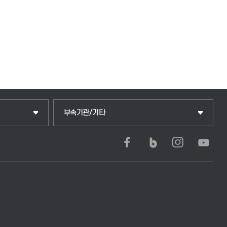
중앙도서관
부속기관/기타
학생생활관(안성)
학생생활관(평택)
발전기금
산학협력단