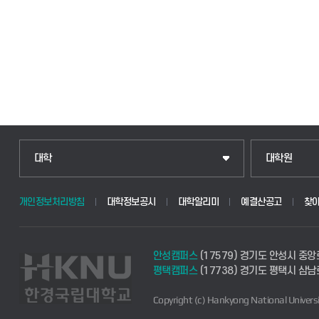
인문융합공공인재학부
일반대학원
대학
대학원
법경영학부
산업대학원
개인정보처리방침
대학정보공시
대학알리미
예결산공고
찾
웰니스산업융합학부
공공정책대학
안성캠퍼스
(17579) 경기도 안성시 중앙
식물자원조경학부
경영대학원
평택캠퍼스
(17738) 경기도 평택시 삼남
Copyright (c) Hankyong National Universi
동물생명융합학부
교육대학원