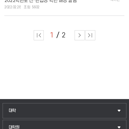
2022학년도 신·편입생 학번 배정 알림
2022.02.28
5602
1
2
인문융합공공인재학부
대학
법경영학부
일반대학원
대학원