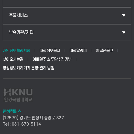
웰니스산업융합학부
산업대학원
입학안내
주요서비스
식물자원조경학부
공공정책대학원
웹메일
중앙도서관
부속기관/기타
동물생명융합학부
경영대학원
학사시스템(학부)
학생생활관(안성)
개인정보처리방침
대학정보공시
대학알리미
예결산공고
생명공학부
찾아오시는길
이메일주소 무단수집거부
교육대학원
학사시스템(전문학사 및 전공심화)
학생생활관(평택)
영상정보처리기기 운영·관리 방침
건설환경공학부
사이버캠퍼스(학부)
발전기금
사회안전시스템공학부
사이버캠퍼스(전문학사 및 전공심화)
산학협력단
식품생명화학공학부
시설바로처리서비스
취업지원센터
안성캠퍼스
(17579) 경기도 안성시 중앙로 327
컴퓨터응용수학부
연구실안전관리시스템
Tel : 031-670-5114
창업지원센터