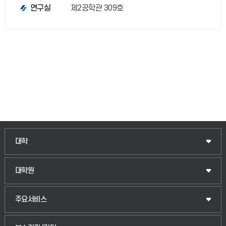
제2공학관 309호
연구실
인문융합공공인재학부
대학
법경영학부
일반대학원
대학원
웰니스산업융합학부
산업대학원
입학안내
주요서비스
식물자원조경학부
공공정책대학원
웹메일