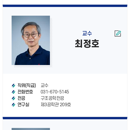
교수
최정호
교수
직위(직급)
031-670-5145
전화번호
구조공학전공
전공
제3공학관 209호
연구실