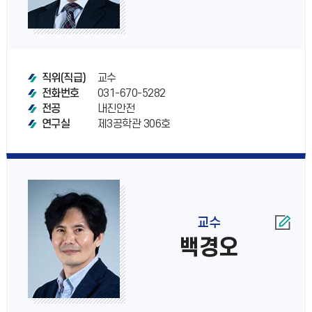
교수
직위(직급)
031-670-5282
전화번호
내진안전
전공
제3공학관 306호
연구실
교수
백경오