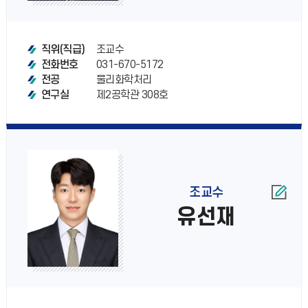
조교수
직위(직급)
031-670-5172
전화번호
물리화학처리
전공
제2공학관 308호
연구실
조교수
유선재