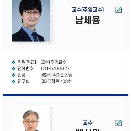
교수(주임교수)
남세용
교수(주임교수)
직위(직급)
031-670-5177
전화번호
생물학적처리전공
전공
제2공학관 408호
연구실
교수