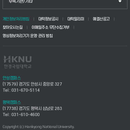
중앙도서관
부속기관/기타
동물생명융합학부
경영대학원
학사시스템(학부)
학생생활관(안성)
개인정보처리방침
대학정보공시
대학알리미
예결산공고
생명공학부
찾아오시는길
이메일주소 무단수집거부
교육대학원
학사시스템(전문학사 및 전공심화)
학생생활관(평택)
영상정보처리기기 운영·관리 방침
건설환경공학부
사이버캠퍼스(학부)
발전기금
사회안전시스템공학부
사이버캠퍼스(전문학사 및 전공심화)
산학협력단
식품생명화학공학부
시설바로처리서비스
취업지원센터
안성캠퍼스
(17579) 경기도 안성시 중앙로 327
컴퓨터응용수학부
연구실안전관리시스템
Tel : 031-670-5114
창업지원센터
ICT로봇기계공학부
평택캠퍼스
산학연구관리시스템
현장실습지원센터
(17738) 경기도 평택시 삼남로 283
Tel : 031-610-4600
전자전기공학부
찾아오시는길(안성)
평생교육원
Copyright (c) Hankyong National University.