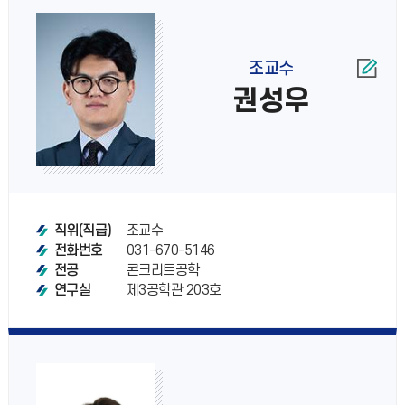
조교수
권성우
조교수
직위(직급)
031-670-5146
전화번호
콘크리트공학
전공
제3공학관 203호
연구실