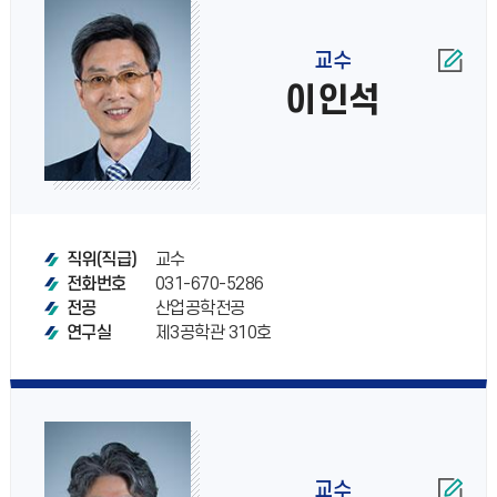
교수
이인석
교수
직위(직급)
031-670-5286
전화번호
산업공학전공
전공
제3공학관 310호
연구실
교수