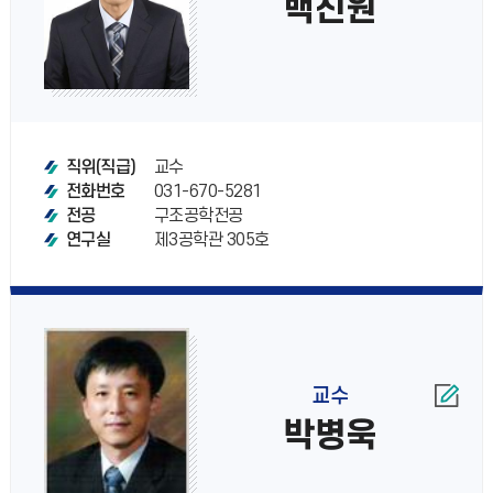
백신원
교수
직위(직급)
031-670-5281
전화번호
구조공학전공
전공
제3공학관 305호
연구실
교수
박병욱