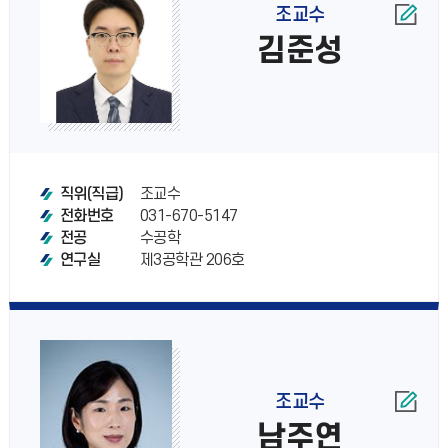
조교수
김준성
조교수
직위(직급)
031-670-5147
전화번호
수공학
전공
제3공학관 206호
연구실
조교수
남주연