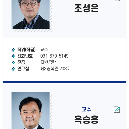
조성은
교수
직위(직급)
031-670-5149
전화번호
지반공학
전공
제3공학관 203호
연구실
교수
옥승용