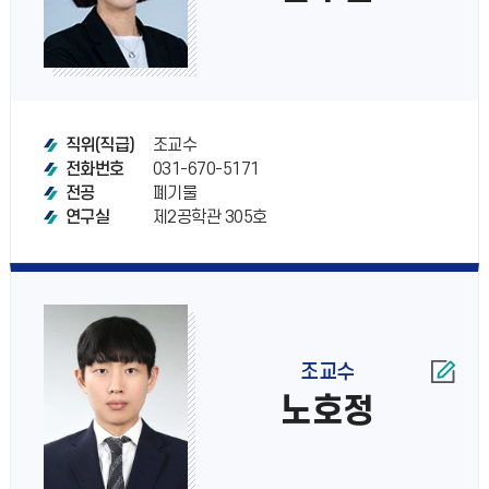
조교수
직위(직급)
031-670-5171
전화번호
폐기물
전공
제2공학관 305호
연구실
조교수
노호정