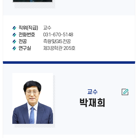
교수
직위(직급)
031-670-5148
전화번호
측량및GIS전공
전공
제3공학관 205호
연구실
교수
박재희