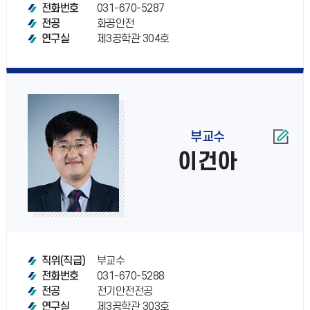
031-670-5287
전화번호
화공안전
전공
제3공학관 304호
연구실
부교수
이건아
부교수
직위(직급)
031-670-5288
전화번호
전기안전전공
전공
제3공학관 303호
연구실