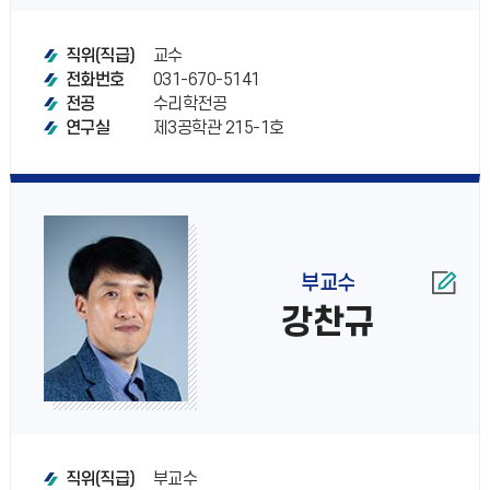
교수
직위(직급)
031-670-5141
전화번호
수리학전공
전공
제3공학관 215-1호
연구실
부교수
강찬규
부교수
직위(직급)