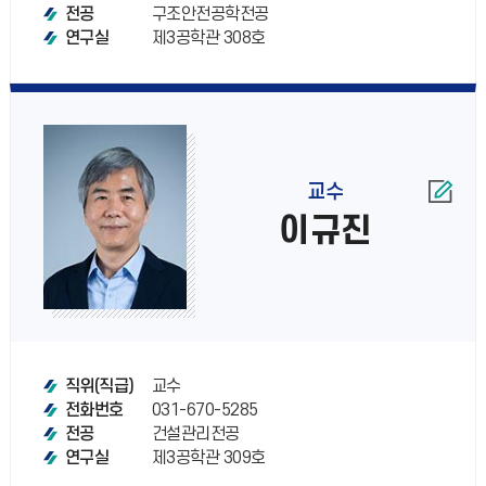
구조안전공학전공
전공
제3공학관 308호
연구실
교수
이규진
교수
직위(직급)
031-670-5285
전화번호
건설관리전공
전공
제3공학관 309호
연구실