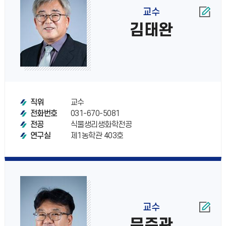
교수
김태완
교수
직위
031-670-5081
전화번호
식물생리생화학전공
전공
제1농학관 403호
연구실
교수
문준관