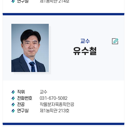
제1농학관 214호
연구실
교수
유수철
교수
직위
031-670-5082
전화번호
작물분자육종학전공
전공
제1농학관 213호
연구실