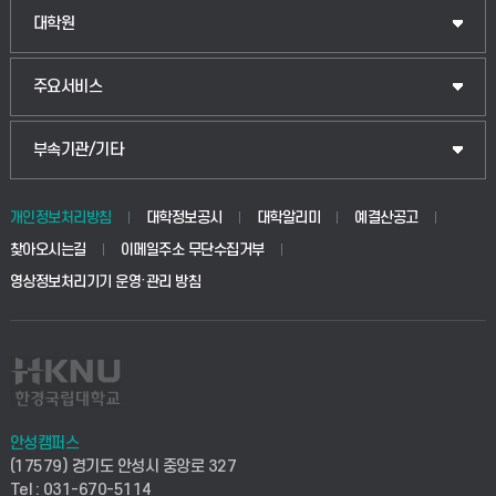
법경영학부
일반대학원
대학원
웰니스산업융합학부
산업대학원
입학안내
주요서비스
식물자원조경학부
공공정책대학원
웹메일
중앙도서관
부속기관/기타
동물생명융합학부
경영대학원
학사시스템(학부)
학생생활관(안성)
개인정보처리방침
대학정보공시
대학알리미
예결산공고
생명공학부
찾아오시는길
이메일주소 무단수집거부
교육대학원
학사시스템(전문학사 및 전공심화)
학생생활관(평택)
영상정보처리기기 운영·관리 방침
건설환경공학부
사이버캠퍼스(학부)
발전기금
사회안전시스템공학부
사이버캠퍼스(전문학사 및 전공심화)
산학협력단
식품생명화학공학부
시설바로처리서비스
취업지원센터
안성캠퍼스
(17579) 경기도 안성시 중앙로 327
컴퓨터응용수학부
연구실안전관리시스템
Tel : 031-670-5114
창업지원센터