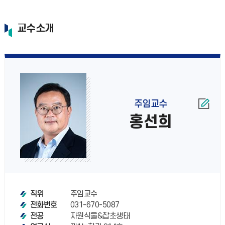
교수소개
주임교수
홍선희
주임교수
직위
031-670-5087
전화번호
자원식물&잡초생태
전공