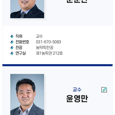
교수
직위
031-670-5083
전화번호
농약학전공
전공
제1농학관 212호
연구실
교수
윤영만