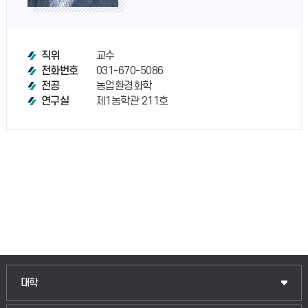
교수
직위
031-670-5086
전화번호
농업환경화학
전공
제1농학관 211호
연구실
인문융합공공인재학부
대학