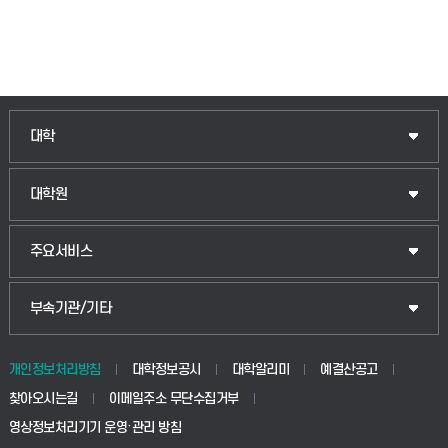
인문융합공공인재학부
대학
법경영학부
일반대학원
대학원
웰니스산업융합학부
산업대학원
입학안내
주요서비스
식물자원조경학부
공공정책대학원
웹메일
중앙도서관
부속기관/기타
동물생명융합학부
경영대학원
학사시스템(학부)
학생생활관(안성)
개인정보처리방침
대학정보공시
대학알리미
예결산공고
생명공학부
찾아오시는길
이메일주소 무단수집거부
교육대학원
학사시스템(전문학사 및 전공심화)
학생생활관(평택)
영상정보처리기기 운영·관리 방침
건설환경공학부