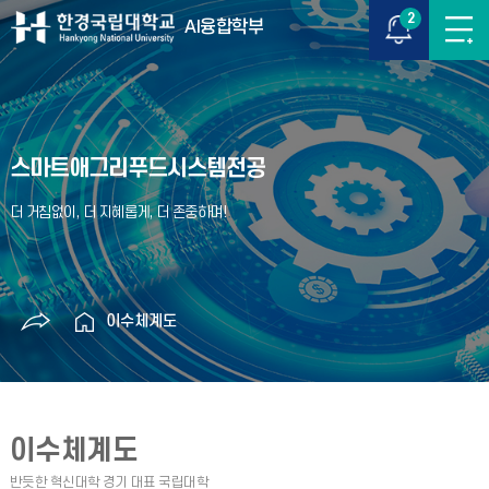
2
AI융합학부
스마트애그리푸드시스템전공
이수체계도
이수체계도