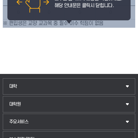
0
0
0
0
※ 편입생은 교양 교과목 중 필수 이수 학점이 없음
인문융합공공인재학부
대학
법경영학부
일반대학원
대학원
웰니스산업융합학부
산업대학원
입학안내
주요서비스
식물자원조경학부
공공정책대학원
웹메일