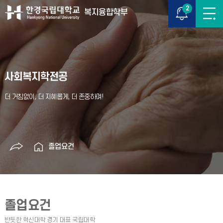
2
복지융합학부
사회복지학전공
졸업요건
졸업요건