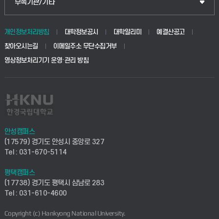
중앙도서관
부속기관/기타
동물생명융합학부
경영대학원
학사시스템(학부)
학생생활관(안성)
개인정보처리방침
대학정보공시
대학알리미
예결산공고
생명공학부
찾아오시는길
이메일주소 무단수집거부
교육대학원
학사시스템(전문학사 및 전공심화)
학생생활관(평택)
영상정보처리기기 운영·관리 방침
건설환경공학부
사이버캠퍼스(학부)
발전기금
사회안전시스템공학부
사이버캠퍼스(전문학사 및 전공심화)
산학협력단
식품생명화학공학부
시설바로처리서비스
취업지원센터
안성캠퍼스
(17579) 경기도 안성시 중앙로 327
컴퓨터응용수학부
연구실안전관리시스템
Tel : 031-670-5114
창업지원센터
ICT로봇기계공학부
평택캠퍼스
산학연구관리시스템
현장실습지원센터
(17738) 경기도 평택시 삼남로 283
Tel : 031-610-4600
전자전기공학부
찾아오시는길(안성)
평생교육원
Copyright (c) Hankyong National University.