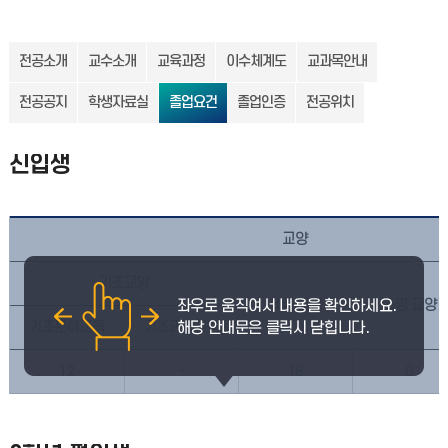
전공소개
교수소개
교육과정
이수체계도
교과목안내
전공공지
학생자료실
졸업요건
졸업인증
전공위치
신입생
교양
기초교양
핵심 교양
소양 교양
기초문해교육
기초과학교육
12
-
18
0