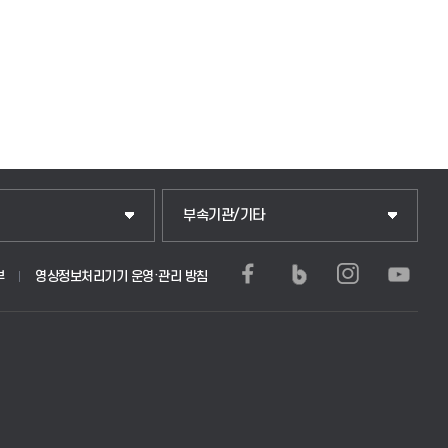
중앙도서관
부속기관/기타
학생생활관(안성)
부
영상정보처리기기 운영·관리 방침
부)
학생생활관(평택)
문학사 및 전공심화)
발전기금
학부)
산학협력단