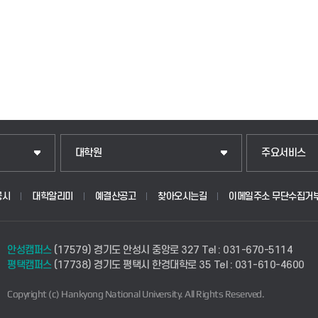
일반대학원
입학안내
대학원
주요서비스
산업대학원
웹메일
공시
대학알리미
예결산공고
찾아오시는길
이메일주소 무단수집거
공공정책대학원
학사시스템(학
안성캠퍼스
(17579) 경기도 안성시 중앙로 327
Tel : 031-670-5114
경영대학원
학사시스템(전
평택캠퍼스
(17738) 경기도 평택시 한경대학로 35
Tel : 031-610-4600
Copyright (c) Hankyong National University.
All Rights Reserved.
교육대학원
사이버캠퍼스(