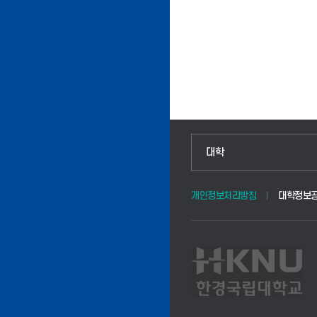
인문융합공공인재학부
대학
법경영학부
개인정보처리방침
대학정보
웰니스산업융합학부
식물자원조경학부
동물생명융합학부