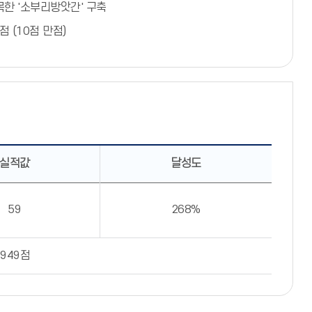
한 '소부리방앗간' 구축
점 (10점 만점)
실적값
달성도
59
268%
949점