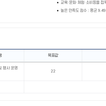
교육·문화·체험·소비등을 접목
높은 만족도 점수 : 평균 9.49
용
목표값
및 행사 운영
22