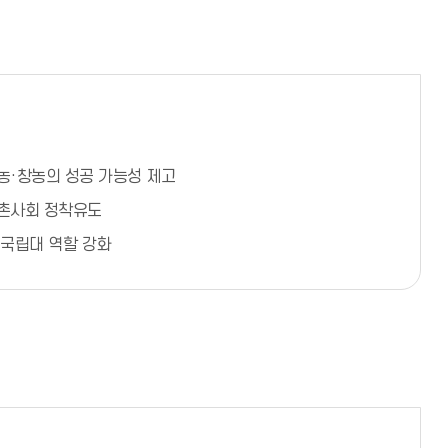
농·창농의 성공 가능성 제고
촌사회 정착유도
 국립대 역할 강화