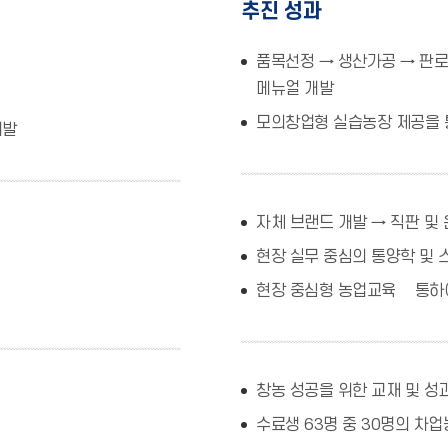
추진 성과
품목선정 → 생산가공 → 판
메뉴얼 개발
모의창업형 실습농장 제공을 
개발
자체 브랜드 개발 → 직판 및
현장 실무 중심의 통양학 및
현장 중심형 농업교육틍 통하
창농 성공을 위한 교재 및 성
수료생 63명 중 30명의 차업농