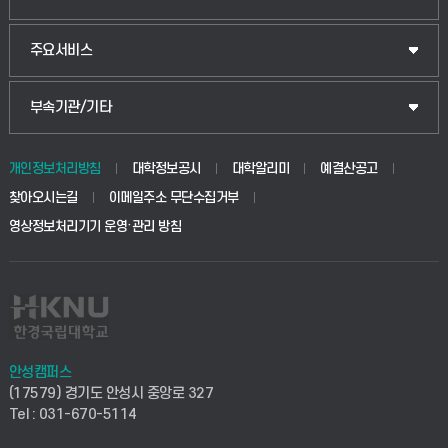
웰니스산업융합학부
산업대학원
입학안내
주요서비스
식물자원조경학부
공공정책대학원
웹메일
중앙도서관
부속기관/기타
동물생명융합학부
경영대학원
학사시스템(학부)
학생생활관(안성)
개인정보처리방침
대학정보공시
대학알리미
예결산공고
생명공학부
찾아오시는길
이메일주소 무단수집거부
교육대학원
학사시스템(전문학사 및 전공심화)
학생생활관(평택)
영상정보처리기기 운영·관리 방침
건설환경공학부
사이버캠퍼스(학부)
발전기금
사회안전시스템공학부
사이버캠퍼스(전문학사 및 전공심화)
산학협력단
식품생명화학공학부
시설바로처리서비스
취업지원센터
안성캠퍼스
(17579) 경기도 안성시 중앙로 327
컴퓨터응용수학부
연구실안전관리시스템
Tel : 031-670-5114
창업지원센터