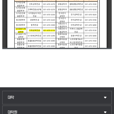
인문융합공공인재학부
대학
법경영학부
일반대학원
대학원