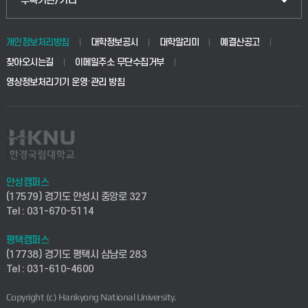
부속기관/기타
동물생명융합학부
경영대학원
학사시스템(학부)
학생생활관(안성)
개인정보처리방침
대학정보공시
대학알리미
예결산공고
생명공학부
찾아오시는길
이메일주소 무단수집거부
교육대학원
학사시스템(전문학사 및 전공심화)
학생생활관(평택)
영상정보처리기기 운영·관리 방침
건설환경공학부
사이버캠퍼스(학부)
발전기금
사회안전시스템공학부
사이버캠퍼스(전문학사 및 전공심화)
산학협력단
식품생명화학공학부
시설바로처리서비스
취업지원센터
안성캠퍼스
(17579) 경기도 안성시 중앙로 327
컴퓨터응용수학부
연구실안전관리시스템
Tel : 031-670-5114
창업지원센터
ICT로봇기계공학부
평택캠퍼스
산학연구관리시스템
현장실습지원센터
(17738) 경기도 평택시 삼남로 283
Tel : 031-610-4600
전자전기공학부
찾아오시는길(안성)
평생교육원
Copyright (c) Hankyong National University.