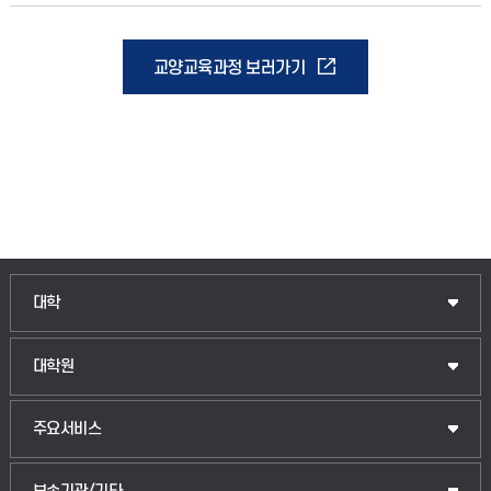
교양교육과정 보러가기
인문융합공공인재학부
대학
법경영학부
일반대학원
대학원
웰니스산업융합학부
산업대학원
입학안내
주요서비스
식물자원조경학부
공공정책대학원
웹메일
중앙도서관