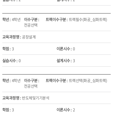
4학년
트랙필수(화공_심화트랙)
전공선택
공장설계
3
0
0
3
4학년
트랙선택(화공_심화트랙)
전공선택
반도체및기기분석
3
2