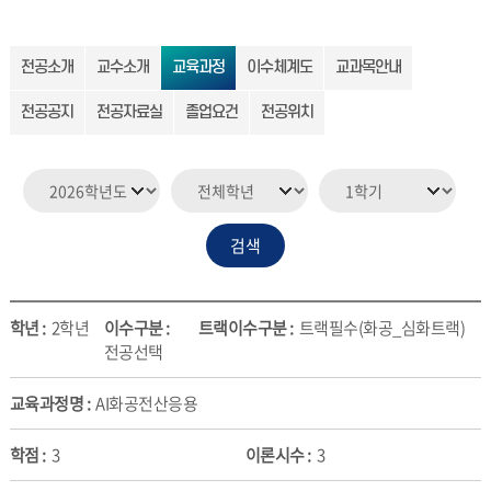
전공소개
교수소개
교육과정
이수체계도
교과목안내
전공공지
전공자료실
졸업요건
전공위치
2학년
트랙필수(화공_심화트랙)
전공선택
AI화공전산응용
3
3