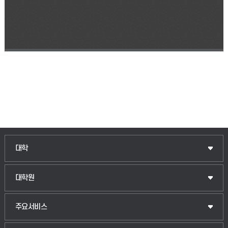
인문융합공공인재학부
대학
법경영학부
일반대학원
대학원
웰니스산업융합학부
산업대학원
입학안내
주요서비스
식물자원조경학부