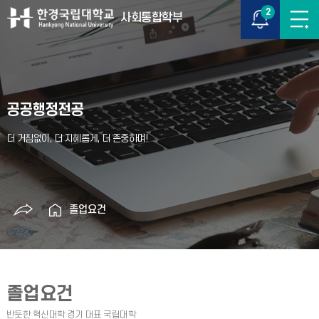
2
사회통합학부
공공행정전공
졸업요건
졸업요건