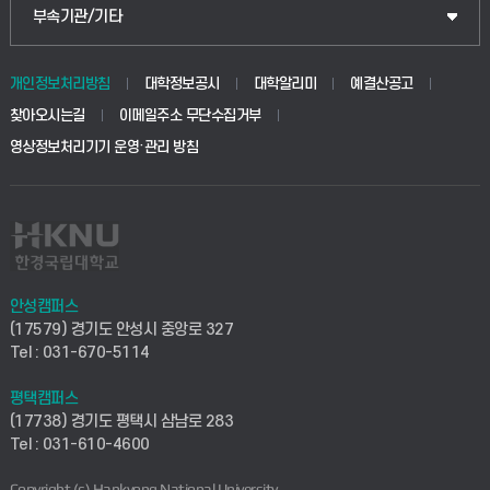
공공정책대학원
웹메일
중앙도서관
부속기관/기타
동물생명융합학부
경영대학원
학사시스템(학부)
학생생활관(안성)
개인정보처리방침
대학정보공시
대학알리미
예결산공고
생명공학부
찾아오시는길
이메일주소 무단수집거부
교육대학원
학사시스템(전문학사 및 전공심화)
학생생활관(평택)
영상정보처리기기 운영·관리 방침
건설환경공학부
사이버캠퍼스(학부)
발전기금
사회안전시스템공학부
사이버캠퍼스(전문학사 및 전공심화)
산학협력단
식품생명화학공학부
시설바로처리서비스
취업지원센터
안성캠퍼스
(17579) 경기도 안성시 중앙로 327
컴퓨터응용수학부
연구실안전관리시스템
Tel : 031-670-5114
창업지원센터
ICT로봇기계공학부
평택캠퍼스
산학연구관리시스템
현장실습지원센터
(17738) 경기도 평택시 삼남로 283
Tel : 031-610-4600
전자전기공학부
찾아오시는길(안성)
평생교육원
Copyright (c) Hankyong National University.