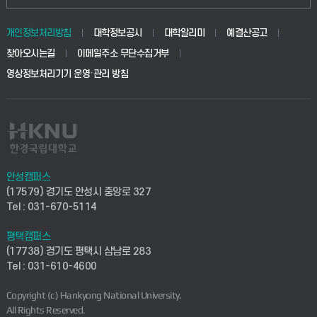
동물생명융합학부
경영대학원
학사시스템(학부)
학생생활관(안성)
개인정보처리방침
대학정보공시
대학알리미
예결산공고
생명공학부
찾아오시는길
이메일주소 무단수집거부
교육대학원
학사시스템(전문학사 및 전공심화)
학생생활관(평택)
영상정보처리기기 운영·관리 방침
건설환경공학부
사이버캠퍼스(학부)
발전기금
사회안전시스템공학부
사이버캠퍼스(전문학사 및 전공심화)
산학협력단
식품생명화학공학부
시설바로처리서비스
취업지원센터
안성캠퍼스
(17579) 경기도 안성시 중앙로 327
컴퓨터응용수학부
연구실안전관리시스템
Tel : 031-670-5114
창업지원센터
ICT로봇기계공학부
평택캠퍼스
산학연구관리시스템
현장실습지원센터
(17738) 경기도 평택시 삼남로 283
Tel : 031-610-4600
전자전기공학부
찾아오시는길(안성)
평생교육원
Copyright (c) Hankyong National University.
디자인건축융합학부
All Rights Reserved.
찾아오시는길(평택)