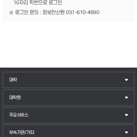
10자리 학번으로 로그인
로그인 문의 : 정보전산원 031-610-4690
인문융합공공인재학부
대학
법경영학부
일반대학원
대학원
웰니스산업융합학부
산업대학원
입학안내
주요서비스
식물자원조경학부
공공정책대학원
웹메일
중앙도서관
부속기관/기타