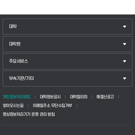
인문융합공공인재학부
대학
법경영학부
일반대학원
대학원
웰니스산업융합학부
산업대학원
입학안내
주요서비스
식물자원조경학부
공공정책대학원
웹메일
중앙도서관
부속기관/기타
동물생명융합학부
경영대학원
학사시스템(학부)
학생생활관(안성)
개인정보처리방침
대학정보공시
대학알리미
예결산공고
생명공학부
찾아오시는길
이메일주소 무단수집거부
교육대학원
학사시스템(전문학사 및 전공심화)
학생생활관(평택)
영상정보처리기기 운영·관리 방침
건설환경공학부
사이버캠퍼스(학부)
발전기금