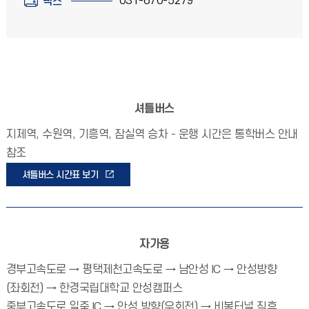
031-670-5279
팩스
셔틀버스
지제역, 수원역, 기흥역, 잠실역 승차 - 운행 시간은 통학버스 안내
참조
셔틀버스 시간표 보기
자가용
경부고속도로 → 평택제천고속도로 → 남안성 IC → 안성방향
(좌회전) → 한경국립대학교 안성캠퍼스
중부고속도로 일죽 IC → 안성 방향(우회전) → 비봉터널 직후