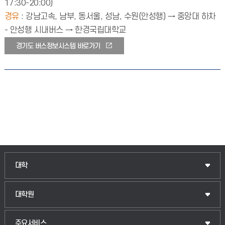
17:30-20:00)
경유
: 강남고속, 남부, 동서울, 성남, 수원(안성행) → 중앙대 하차
- 안성행 시내버스 → 한경국립대학교
경기도 버스정보시스템 바로가기
인문융합공공인재학부
대학
법경영학부
일반대학원
대학원
웰니스산업융합학부
산업대학원
입학안내
주요서비스