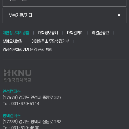
식물자원조경학부
공공정책대학원
웹메일
중앙도서관
부속기관/기타
동물생명융합학부
경영대학원
학사시스템(학부)
학생생활관(안성)
개인정보처리방침
대학정보공시
대학알리미
예결산공고
생명공학부
찾아오시는길
이메일주소 무단수집거부
교육대학원
학사시스템(전문학사 및 전공심화)
학생생활관(평택)
영상정보처리기기 운영·관리 방침
건설환경공학부
사이버캠퍼스(학부)
발전기금
사회안전시스템공학부
사이버캠퍼스(전문학사 및 전공심화)
산학협력단
식품생명화학공학부
시설바로처리서비스
취업지원센터
안성캠퍼스
(17579) 경기도 안성시 중앙로 327
컴퓨터응용수학부
연구실안전관리시스템
Tel : 031-670-5114
창업지원센터
ICT로봇기계공학부
평택캠퍼스
산학연구관리시스템
현장실습지원센터
(17738) 경기도 평택시 삼남로 283
Tel : 031-610-4600