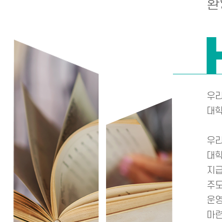
환
우리
대학
우리
대학
지급
주도
운영
마련