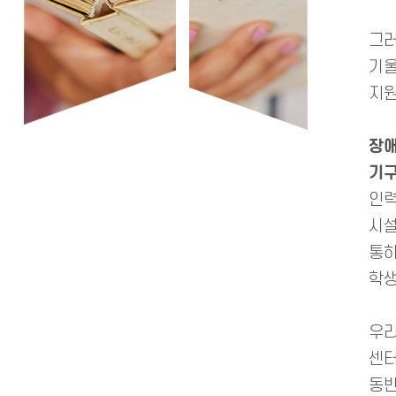
그러
기울
지원
장애
기구
인력
시설
통하
학생
우리
센터
동반