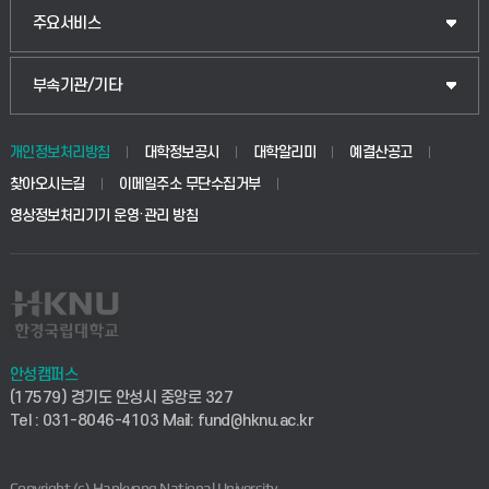
웰니스산업융합학부
산업대학원
입학안내
주요서비스
식물자원조경학부
공공정책대학원
웹메일
중앙도서관
부속기관/기타
동물생명융합학부
경영대학원
학사시스템(학부)
학생생활관(안성)
개인정보처리방침
대학정보공시
대학알리미
예결산공고
생명공학부
찾아오시는길
이메일주소 무단수집거부
교육대학원
학사시스템(전문학사 및 전공심화)
학생생활관(평택)
영상정보처리기기 운영·관리 방침
건설환경공학부
사이버캠퍼스(학부)
발전기금
사회안전시스템공학부
사이버캠퍼스(전문학사 및 전공심화)
산학협력단
식품생명화학공학부
시설바로처리서비스
취업지원센터
안성캠퍼스
(17579) 경기도 안성시 중앙로 327
컴퓨터응용수학부
연구실안전관리시스템
Tel : 031-8046-4103 Mail: fund@hknu.ac.kr
창업지원센터
ICT로봇기계공학부
산학연구관리시스템
현장실습지원센터
Copyright (c) Hankyong National University.