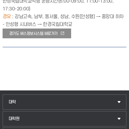
한경국립대학교직행 운행시간(6:00-09:00, 11:00-13:00,
17:30-20:00)
경유
: 강남고속, 남부, 동서울, 성남, 수원(안성행) → 중앙대 하차
- 안성행 시내버스 → 한경국립대학교
경기도 버스정보시스템 바로가기
인문융합공공인재학부
대학
법경영학부
일반대학원
대학원