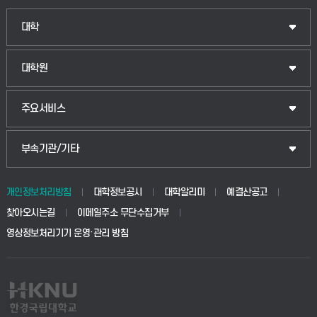
인문융합공공인재학부
대학
법경영학부
일반대학원
대학원
웰니스산업융합학부
산업대학원
입학안내
주요서비스
식물자원조경학부
공공정책대학원
웹메일
중앙도서관
부속기관/기타
동물생명융합학부
경영대학원
학사시스템(학부)
학생생활관(안성)
개인정보처리방침
대학정보공시
대학알리미
예결산공고
생명공학부
찾아오시는길
이메일주소 무단수집거부
교육대학원
학사시스템(전문학사 및 전공심화)
학생생활관(평택)
영상정보처리기기 운영·관리 방침
건설환경공학부
사이버캠퍼스(학부)
발전기금
사회안전시스템공학부
사이버캠퍼스(전문학사 및 전공심화)
산학협력단