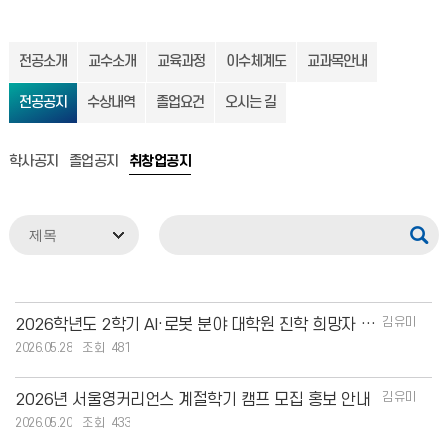
전공소개
교수소개
교육과정
이수체계도
교과목안내
전공공지
수상내역
졸업요건
오시는 길
학사공지
졸업공지
취창업공지
김유미
2026학년도 2학기 AI·로봇 분야 대학원 진학 희망자 모집 안내(ICT로봇공학전공)
2026.05.28
481
김유미
2026년 서울영커리언스 계절학기 캠프 모집 홍보 안내
2026.05.20
433