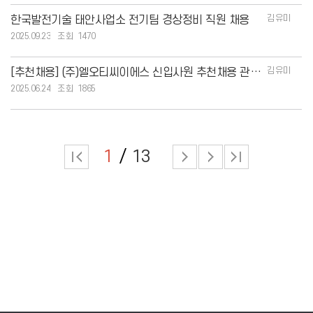
김유미
한국발전기술 태안사업소 전기팀 경상정비 직원 채용
2025.09.23
1470
김유미
[추천채용] (주)엘오티씨이에스 신입사원 추천채용 관련 홍보 안내
2025.06.24
1865
1
13