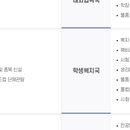
대외협력국
학잠
물품
복지
예비
시험
및 종목 신설
생리
학생복지국
 월드컵 단체관람
물품
불법
시화
전공