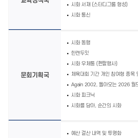
교육정책국
시화 서재 (스터디그룹 형성)
시화 통신
시화 동행
한캔두잇
시화 우체통 (펜팔행사)
체육대회 기간 개인 참여형 종목 
문회기획국
Again 2002, 돌아오는 2026
시화 피크닉
시화를 담아, 순간의 시화
예산 결산 내역 및 투명화