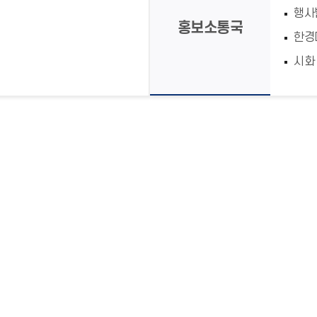
행사
홍보소통국
한경
시화