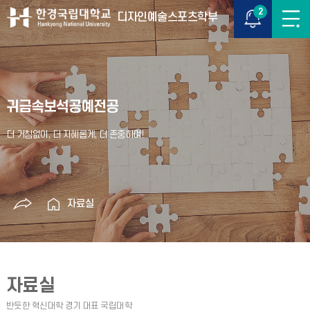
2
디자인예술스포츠학부
귀금속보석공예전공
자료실
자료실