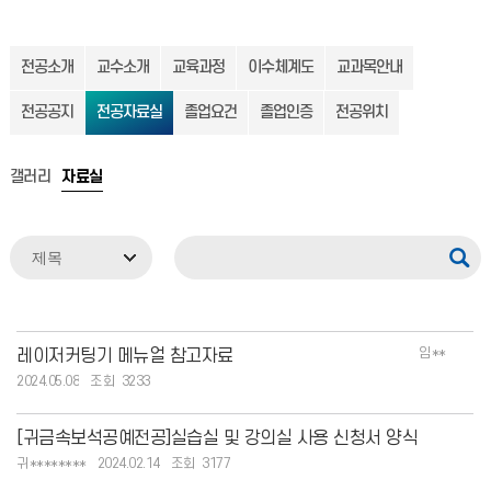
전공소개
교수소개
교육과정
이수체계도
교과목안내
전공공지
전공자료실
졸업요건
졸업인증
전공위치
갤러리
자료실
임**
레이저커팅기 메뉴얼 참고자료
2024.05.08
3233
[귀금속보석공예전공]실습실 및 강의실 사용 신청서 양식
귀********
2024.02.14
3177