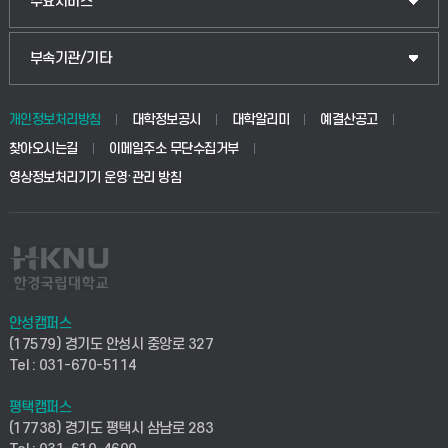
입학안내
주요서비스
식물자원조경학부
공공정책대학원
웹메일
중앙도서관
부속기관/기타
동물생명융합학부
경영대학원
학사시스템(학부)
학생생활관(안성)
개인정보처리방침
대학정보공시
대학알리미
예결산공고
생명공학부
찾아오시는길
이메일주소 무단수집거부
교육대학원
학사시스템(전문학사 및 전공심화)
학생생활관(평택)
영상정보처리기기 운영·관리 방침
건설환경공학부
사이버캠퍼스(학부)
발전기금
사회안전시스템공학부
사이버캠퍼스(전문학사 및 전공심화)
산학협력단
식품생명화학공학부
시설바로처리서비스
취업지원센터
안성캠퍼스
(17579) 경기도 안성시 중앙로 327
컴퓨터응용수학부
연구실안전관리시스템
Tel : 031-670-5114
창업지원센터
ICT로봇기계공학부
평택캠퍼스
산학연구관리시스템
현장실습지원센터
(17738) 경기도 평택시 삼남로 283