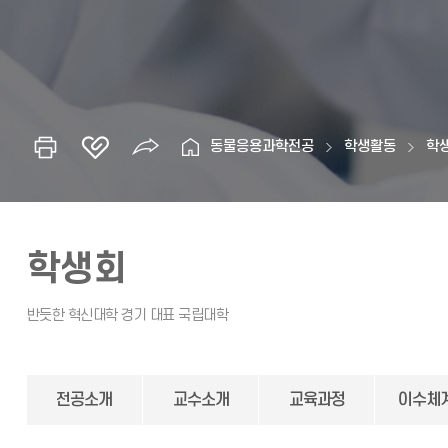
동물응용과학전공
학생활동
학
학생회
전공소개
교수소개
교육과정
이수체