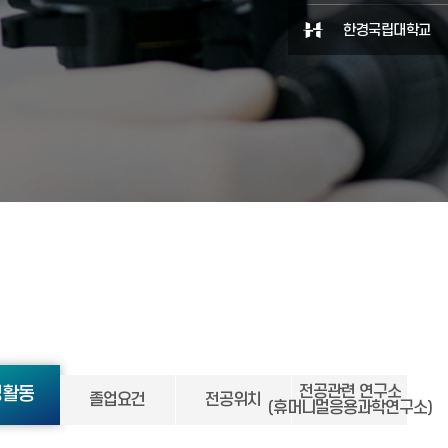
한경국립대학교
전공관련 연구소
생활동
졸업요건
전공위치
(휴머니멀응용과학연구소)