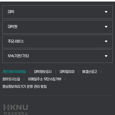
인문융합공공인재학부
대학
법경영학부
일반대학원
대학원
웰니스산업융합학부
산업대학원
입학안내
주요서비스
식물자원조경학부
공공정책대학원
웹메일
중앙도서관
부속기관/기타
동물생명융합학부
경영대학원
학사시스템(학부)
학생생활관(안성)
개인정보처리방침
대학정보공시
대학알리미
예결산공고
생명공학부
찾아오시는길
이메일주소 무단수집거부
교육대학원
학사시스템(전문학사 및 전공심화)
학생생활관(평택)
영상정보처리기기 운영·관리 방침
건설환경공학부
사이버캠퍼스(학부)
발전기금
사회안전시스템공학부
사이버캠퍼스(전문학사 및 전공심화)
산학협력단