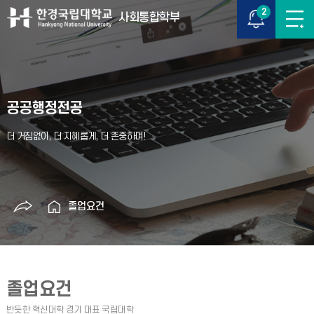
2
사회통합학부
공공행정전공
졸업요건
졸업요건