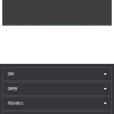
인문융합공공인재학부
대학
법경영학부
일반대학원
대학원
웰니스산업융합학부
산업대학원
입학안내
주요서비스
식물자원조경학부