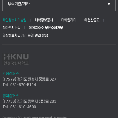
공공정책대학원
웹메일
중앙도서관
부속기관/기타
동물생명융합학부
경영대학원
학사시스템(학부)
학생생활관(안성)
개인정보처리방침
대학정보공시
대학알리미
예결산공고
생명공학부
찾아오시는길
이메일주소 무단수집거부
교육대학원
학사시스템(전문학사 및 전공심화)
학생생활관(평택)
영상정보처리기기 운영·관리 방침
건설환경공학부
사이버캠퍼스(학부)
발전기금
사회안전시스템공학부
사이버캠퍼스(전문학사 및 전공심화)
산학협력단
식품생명화학공학부
시설바로처리서비스
취업지원센터
안성캠퍼스
(17579) 경기도 안성시 중앙로 327
컴퓨터응용수학부
연구실안전관리시스템
Tel : 031-670-5114
창업지원센터
ICT로봇기계공학부
평택캠퍼스
산학연구관리시스템
현장실습지원센터
(17738) 경기도 평택시 삼남로 283
Tel : 031-610-4600
전자전기공학부
찾아오시는길(안성)
평생교육원
Copyright (c) Hankyong National University.